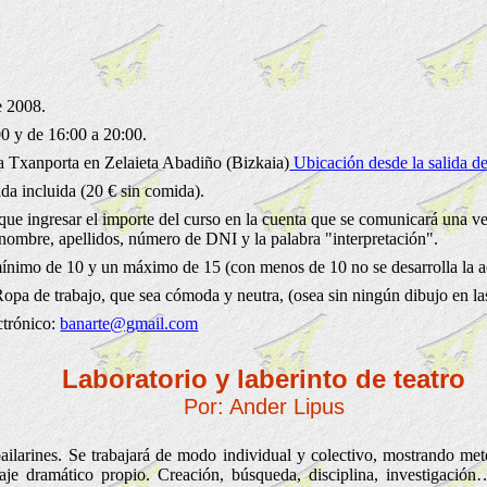
 2008.
0 y de 16:00 a 20:00.
a Txanporta en Zelaieta Abadiño (Bizkaia)
Ubicación desde la salida de
a incluida (20 € sin comida).
ue ingresar el importe del curso en la cuenta que se comunicará una ve
 nombre, apellidos, número de DNI y la palabra "interpretación".
nimo de 10 y un máximo de 15 (con menos de 10 no se desarrolla la ac
opa de trabajo, que sea cómoda y neutra, (osea sin ningún dibujo en las 
ctrónico:
banarte@gmail.com
Laboratorio y laberinto de teatro
Por: Ander Lipus
ailarines. Se trabajará de modo individual y colectivo, mostrando met
je dramático propio. Creación, búsqueda, disciplina, investigación