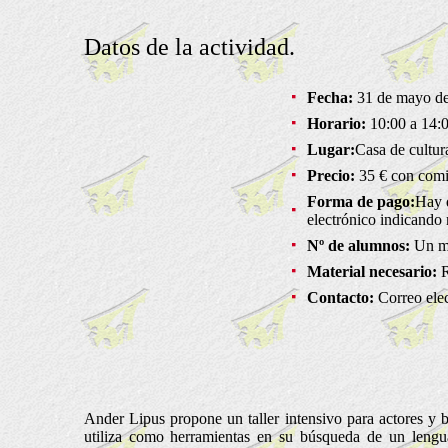
Datos de la actividad.
Fecha:
31 de mayo de
Horario:
10:00 a 14:0
Lugar:
Casa de cultur
Precio:
35 € con comid
Forma de pago:
Hay q
electrónico indicando
Nº de alumnos:
Un mí
Material necesario:
R
Contacto:
Correo ele
Ander Lipus propone un taller intensivo para actores y b
utiliza como herramientas en su búsqueda de un lengua