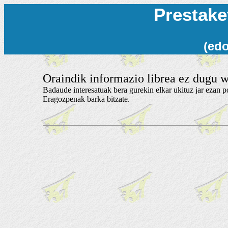
Prestake
(edo
Oraindik informazio librea ez dugu w
Badaude interesatuak bera gurekin elkar ukituz jar ezan p
Eragozpenak barka bitzate.